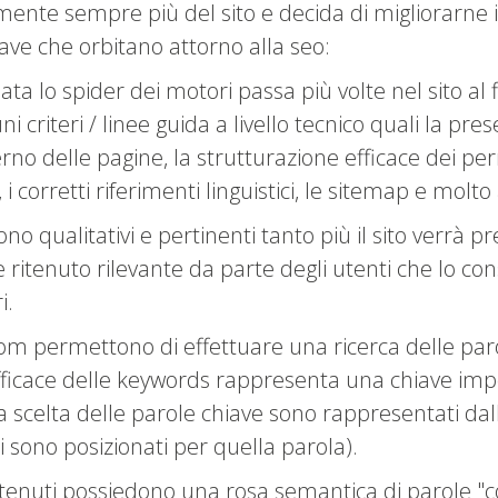
ivamente sempre più del sito e decida di migliorarn
iave che orbitano attorno alla seo:
nata lo spider dei motori passa più volte nel sito al 
i criteri / linee guida a livello tecnico quali la pre
terno delle pagine, la strutturazione efficace dei p
i corretti riferimenti linguistici, le sitemap e molto
sono qualitativi e pertinenti tanto più il sito verrà
 ritenuto rilevante da parte degli utenti che lo con
i.
 permettono di effettuare una ricerca delle paro
efficace delle keywords rappresenta una chiave imp
lla scelta delle parole chiave sono rappresentati da
ti sono posizionati per quella parola).
tenuti possiedono una rosa semantica di parole "co