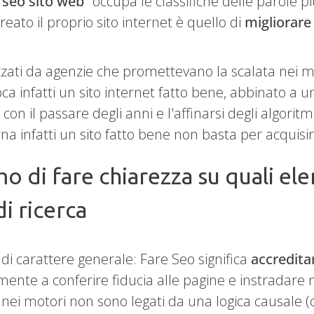
"
seo sito web
" occupa le classifiche delle parole p
ato il proprio sito internet è quello di
migliorare 
rizzati da agenzie che promettevano la scalata nei m
oca infatti un sito internet fatto bene, abbinato a u
on il passare degli anni e l'affinarsi degli algoritmi 
a infatti un sito fatto bene non basta per acquisir
o di fare chiarezza su quali el
i ricerca
 carattere generale: Fare Seo significa
accreditar
nte a conferire fiducia alle pagine e instradare ne
ei motori non sono legati da una logica causale (ca