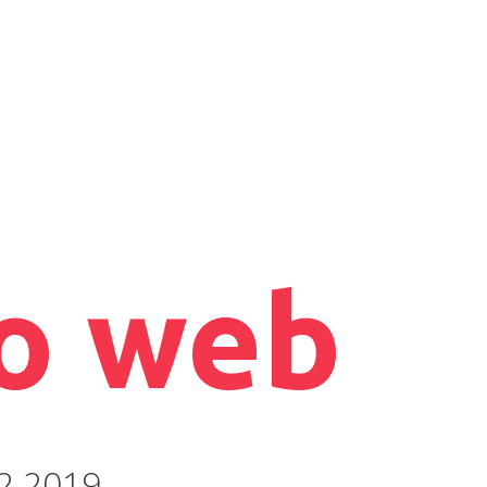
to web
2.2019