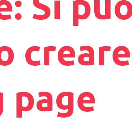
e: Si pu
 creare
g page