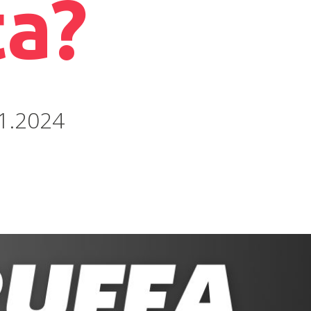
ta?
1.2024