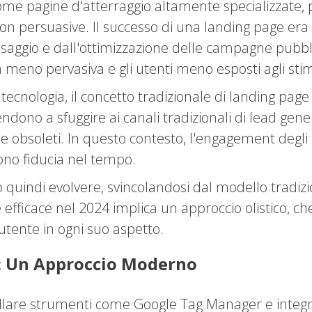
e pagine d'atterraggio altamente specializzate, pro
tion persuasive. Il successo di una landing page er
ssaggio e dall'ottimizzazione delle campagne pubbli
a meno pervasiva e gli utenti meno esposti agli stimo
cnologia, il concetto tradizionale di landing page m
endono a sfuggire ai canali tradizionali di lead gen
 obsoleti. In questo contesto, l'engagement degli 
ono fiducia nel tempo.
 quindi evolvere, svincolandosi dal modello tradizi
fficace nel 2024 implica un approccio olistico, che
utente in ogni suo aspetto.
4: Un Approccio Moderno
allare strumenti come Google Tag Manager e integr