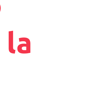
ò
 la