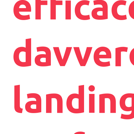
efficac
davvero
landin