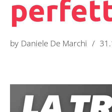
perfet
by
Daniele De Marchi
/
31.