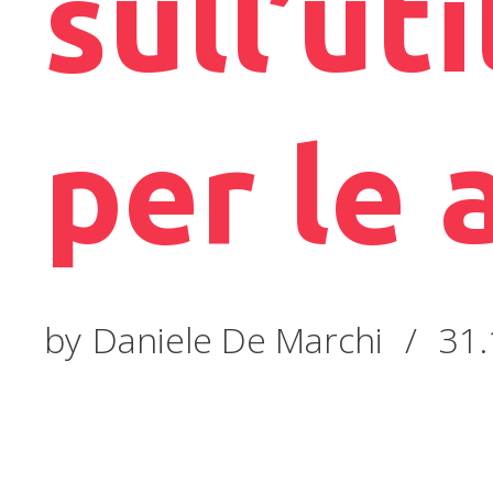
sull’uti
per le 
by
Daniele De Marchi
/
31.